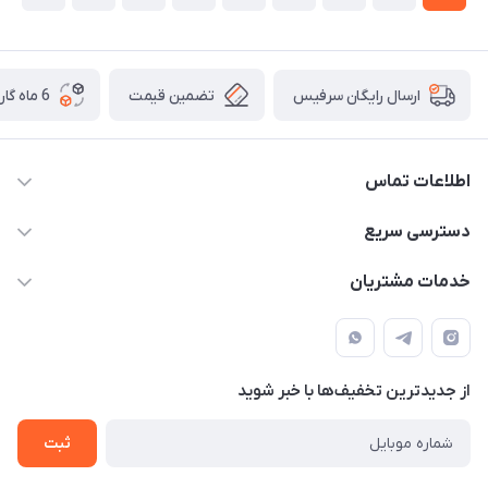
تضمین قیمت
6 ماه گارانتی تعویض
ارسال رایگان سرفیس
اطلاعات تماس
دسترسی سریع
021-91301521
حساب کاربری
info@technodarvish.com
خدمات مشتریان
مجله فروشگاه
خیابان فاطمی ، بعد از کاج ، پلاک 103
شرایط گارانتی
لیست محصولات
حریم خصوصی
درباره ما
از جدید‌ترین تخفیف‌ها با‌ خبر شوید
تماس با ما
ثبت