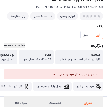
تبدیل ۳ به ۲ برق Hadron A10-1
HADRON A10 SURGE PROTECTOR AND ADAPTOR
لوازم جانبی
علاقه‌مندی
مقایسه
رنگ
آبی
سبز
ویژگی‌ها
مشاهده همه
ضمانت
ابعاد
نوع محصول
گارانتی مادام العمر هادرون توان
65 × 46 × 46 میلی‌متر
تبدیل برق
محصول مورد نظر موجود نمی‌باشد.
موجود در انبار
ارسال رایگان سرفیس
گارانتی اصالت کالا
معرفی
مشخصات
دیدگاه‌ها