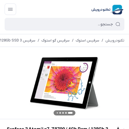
تکنودرویش
/
سرفیس استوک
/
سرفیس گو استوک
/
سرفیس 3 Surface 3 Atom™ x7-Z8700 / 4Gb Ram / 128Gb SSD + کیبورد