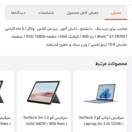
معرفی
معرفی کامل محصول
مشخصات
دیدگاه‌ها
مناسب برای تریدینگ ، دانشجو ، دانش آموز ، بیزنس کلاس ، ولاگر / 6 ماه گارانتی
/ Atom™ x7-Z8700 / رم 4Gb / گرافیک Intel / حافظه SSD 128Gb / صفحه
نمایش 10.8 اینچ لمسی / وزن سبک و باطری قدرتمند
محصولات مرتبط
سرفیس لپتاپ گو 3 Surface
سرفیس گو 2 Surface Go 2
 Ram /
Gold-4425Y / 8Gb Ram /
Laptop Go 3 i5-1235U /
8Gb Ram / 256Gb SSD
128Gb SSD + کیبورد
128Gb SSD 