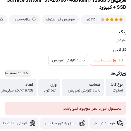
سرفیس 3 Surface 3 Atom™ x7-Z8700 / 4Gb Ram / 128Gb
SSD + کیبورد
سرفیس گو استوک
علاقه‌مندی
از 35 نظر
رنگ
نقره‌ای
گارانتی
10 روز مهلت تست
6 ماه گارانتی تعویض
ویژگی‌ها
مشاهده همه
نوع کالا
ضمانت
وزن
ابعاد
استوک
6 ماه گارانتی تعویض
621 گرم
267x187x8 میلی‌متر
محصول مورد نظر موجود نمی‌باشد.
موجود در انبار
ارسال رایگان سرفیس
گارانتی اصالت کالا