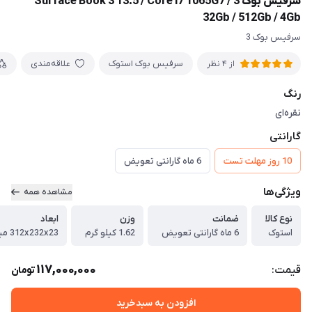
سرفیس بوک 3 Surface Book 3 13.5 / Core i7 1065G7 /
32Gb / 512Gb / 4Gb
سرفیس بوک 3
سرفیس بوک استوک
علاقه‌مندی
از 4 نظر
رنگ
نقره‌ای
گارانتی
10 روز مهلت تست
6 ماه گارانتی تعویض
ویژگی‌ها
مشاهده همه
نوع کالا
ضمانت
وزن
ابعاد
استوک
6 ماه گارانتی تعویض
1.62 کیلو گرم
312x232x23 میلی‌متر
117,000,000
قیمت:
تومان
افزودن به سبدخرید