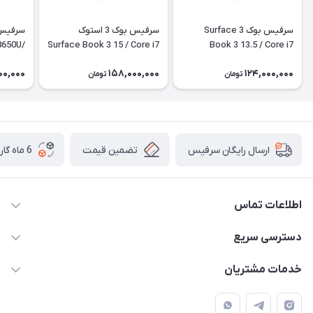
سرفیس بوک 3 Surface
سرفیس بوک 3 استوک
 8650U/
Surface Book 3 15 / Core i7
Book 3 13.5 / Core i7
 SSD /
1065G7 / 32Gb Ram /
1065G7 / 32Gb / 1tb / 4Gb
00,000
158,000,000
124,000,000
6Gb
512Gb SSD / 6Gb
تومان
تومان
تضمین قیمت
6 ماه گارانتی تعویض
ارسال رایگان سرفیس
اطلاعات تماس
دسترسی سریع
021-91301521
حساب کاربری
info@technodarvish.com
خدمات مشتریان
مجله فروشگاه
خیابان فاطمی ، بعد از کاج ، پلاک 103
شرایط گارانتی
لیست محصولات