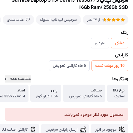
سرفیس لپتاپ 3 Surface Laptop 3 15/ Core i7 1065G7 /
16Gb Ram/ 256Gb SSD
سرفیس لپ تاپ استوک
علاقه‌مندی
از 13 نظر
رنگ
مشکی
نقره‌ای
گارانتی
10 روز مهلت تست
6 ماه گارانتی تعویض
ویژگی‌ها
مشاهده همه
نوع کالا
ضمانت
وزن
ابعاد
استوک
6 ماه گارانتی تعویض
1.54 کیلو گرم
339x224x14 میلی‌متر
محصول مورد نظر موجود نمی‌باشد.
موجود در انبار
ارسال رایگان سرفیس
گارانتی اصالت کالا