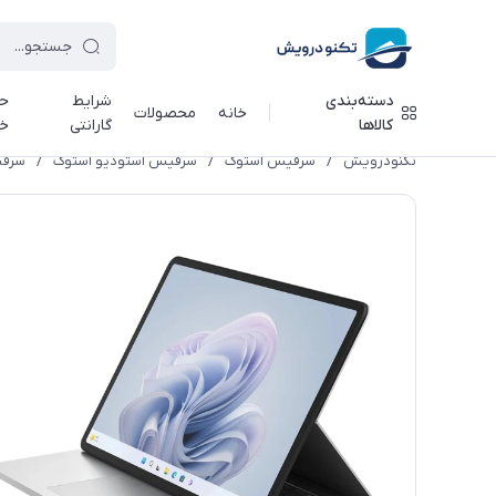
دسته‌بندی
شرایط
حر
خانه
محصولات
کالاها
گارانتی
خ
تکنودرویش
/
سرفیس استوک
/
سرفیس استودیو استوک
/
سرفیس لپ تاپ ا