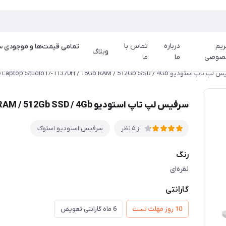
یم
درباره
تماس با
وبلاگ
صوصی
ما
ما
ستودیو Surface Laptop Studio i7-11370H / 16Gb RAM / 512Gb SSD / 4Gb
سرفیس لپ تاپ استودیو Surface Laptop Studio i7-11370H / 16Gb RAM / 512Gb SSD / 4Gb
سرفیس استودیو استوک
از 5 نظر
رنگ
نقره‌ای
گارانتی
10 روز مهلت تست
6 ماه گارانتی تعویض