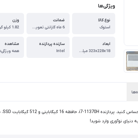
ویژگی‌ها
نوع کالا
ضمانت
وزن
استوک
6 ماه گارانتی تعویض
1.82 کیلو گرم
ابعاد
سازنده پردازنده
مشاهده
323x228x18 میلی‌متر
Intel
همه ویژگی‌ه
‌ها
به دنیای نوآوری وارد شوید!