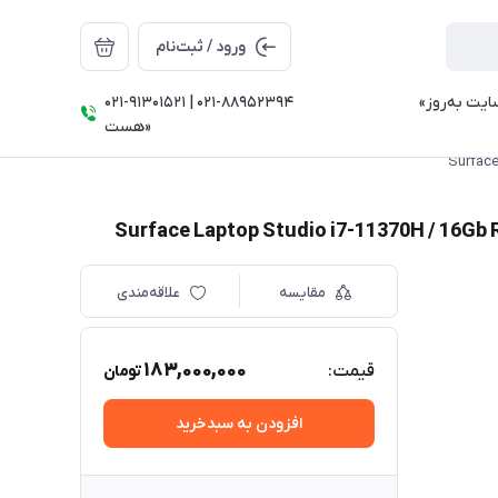
ورود / ثبت‌نام
021-91301521 | 021-88952394 ⠀⠀⠀⠀⠀⠀⠀⠀⠀⠀⠀«تمامی قیمت‌ها و موجودی سایت به‌روز
هست»
مقایسه
علاقه‌مندی
183,000,000
قیمت:
تومان
افزودن به سبدخرید