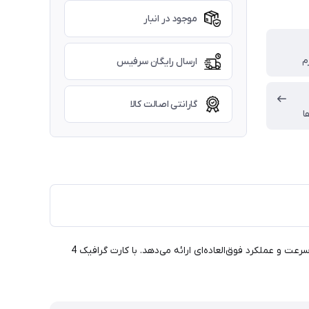
موجود در انبار
ارسال رایگان سرفیس
گارانتی اصالت کالا
ا
با سرفیس لپ‌تاپ استودیو، تجربه‌ای بی‌نظیر از کارایی و قدرت را احساس کنید. پردازنده i7-11370H، حافظه 16 گیگابایتی و 512 گیگابایت SSD، سرعت و عملکرد فوق‌العاده‌ای ارائه می‌دهد. با کارت گرافیک 4