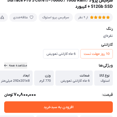
سرفیس پرو 5 Surface Pro 5 Core i7-7660U / 16Gb Ram /
512Gb SSD + کیبورد
سرفیس پرو استوک
علاقه‌مندی
از 9 نظر
رنگ
نقره‌ای
گارانتی
10 روز مهلت تست
6 ماه گارانتی تعویض
ویژگی‌ها
مشاهده همه
نوع کالا
ضمانت
وزن
ابعاد
استوک
6 ماه گارانتی تعویض
770 گرم
292x201x8 میلی‌متر
70,800,000
قیمت:
تومان
افزودن به سبدخرید