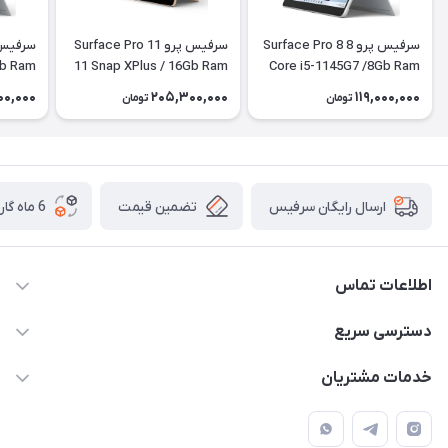
سرفیس پرو 8 Surface Pro 8
سرفیس پرو 11 Surface Pro
Gb Ram
11 Snap XPlus / 16Gb Ram
Core i5-1145G7 /8Gb Ram
/256Gb SSD LTE + کیبورد
/ 512Gb SSD + کیبورد
/256Gb SSD
00,000
205,300,000
119,000,000
تومان
تومان
تضمین قیمت
6 ماه گارانتی تعویض
ارسال رایگان سرفیس
اطلاعات تماس
دسترسی سریع
021-91301521
حساب کاربری
info@technodarvish.com
خدمات مشتریان
مجله فروشگاه
خیابان فاطمی ، بعد از کاج ، پلاک 103
شرایط گارانتی
لیست محصولات