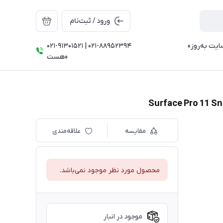
ورود / ثبت‌نام
021-91301521 | 021-88952394 ⠀⠀⠀⠀⠀⠀⠀⠀⠀⠀⠀«تمامی قیمت‌ها و موجودی سایت به‌روز
هست»
مقایسه
علاقه‌مندی
محصول مورد نظر موجود نمی‌باشد.
موجود در انبار