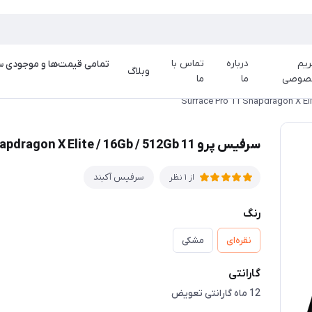
یم
درباره
تماس با
وبلاگ
صوصی
ما
ما
سرفیس پرو 11 Surface Pro 11 Snapdragon X Elite / 16Gb / 512Gb
سرفیس آکبند
از 1 نظر
رنگ
نقره‌ای
مشکی
گارانتی
12 ماه گارانتی تعویض