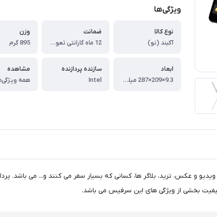
ویژگی‌ها
نوع کالا
ضمانت
وزن
آکبند (نو)
12 ماه گارانتی تعویض
895 گرم
ابعاد
سازنده پردازنده
مشاهده
9.3×209×287 میلیمتر
Intel
همه ویژگی‌ه