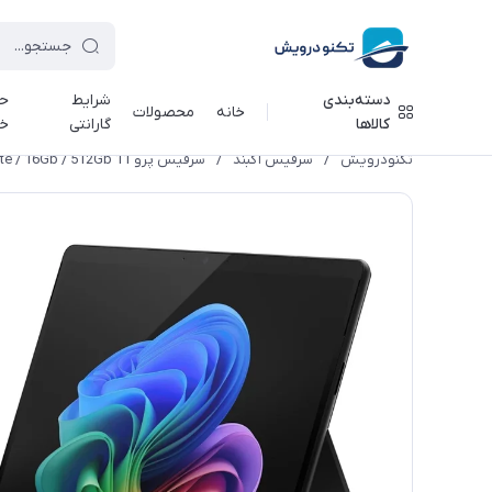
دسته‌بندی
شرایط
حر
خانه
محصولات
کالاها
گارانتی
خ
تکنودرویش
/
سرفیس آکبند
/
سرفیس پرو 11 Surface Pro 11 Snapdragon X Elite / 16Gb / 512Gb