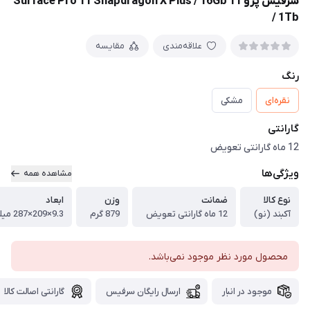
سرفیس پرو 11 Surface Pro 11 Snapdragon X Plus / 16Gb
/ 1Tb
علاقه‌مندی
مقایسه
رنگ
نقره‌ای
مشکی
گارانتی
12 ماه گارانتی تعویض
ویژگی‌ها
مشاهده همه
نوع کالا
ضمانت
وزن
ابعاد
آکبند (نو)
12 ماه گارانتی تعویض
879 گرم
9.3×209×287 میلیمتر
محصول مورد نظر موجود نمی‌باشد.
موجود در انبار
ارسال رایگان سرفیس
گارانتی اصالت کالا