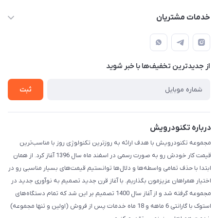
حساب کاربری
info@technodarvish.com
خدمات مشتریان
مجله فروشگاه
خیابان فاطمی ، بعد از کاج ، پلاک 103
شرایط گارانتی
لیست محصولات
حریم خصوصی
درباره ما
از جدید‌ترین تخفیف‌ها با‌ خبر شوید
تماس با ما
ثبت
درباره تکنودرویش
مجموعه تکنودرویش با هدف ارائه به روزترین تکنولوژی روز با مناسب‌ترین
قیمت کار خودش رو به صورت رسمی در اسفند ماه سال 1396 آغاز کرد. از همان
ابتدا با حذف تمامی واسطه‌ها و دلال‌ها توانستیم قیمت‌های بسیار مناسبی رو در
اختیار همراهان عزیزمون بگذاریم. با آغاز قرن جدید تصمیم به نوآوری جدید در
مجموعه گرفته شد و از آغاز سال 1400 تصمیم بر این شد که تمام دستگاه‌های
استوک با گارانتی 6 ماهه و 18 ماه خدمات پس از فروش (اولین و تنها مجموعه)