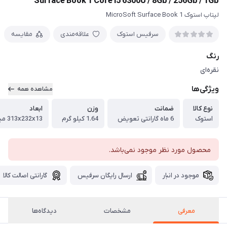
Surface Book 1 Core i5 6300U / 8Gb / 256Gb / 1Gb
لپتاپ استوک MicroSoft Surface Book 1
سرفیس استوک
علاقه‌مندی
مقایسه
رنگ
نقره‌ای
ویژگی‌ها
مشاهده همه
نوع کالا
ضمانت
وزن
ابعاد
استوک
6 ماه گارانتی تعویض
1.64 کیلو گرم
313x232x13 میلی‌متر
محصول مورد نظر موجود نمی‌باشد.
موجود در انبار
ارسال رایگان سرفیس
گارانتی اصالت کالا
معرفی
مشخصات
دیدگاه‌ها