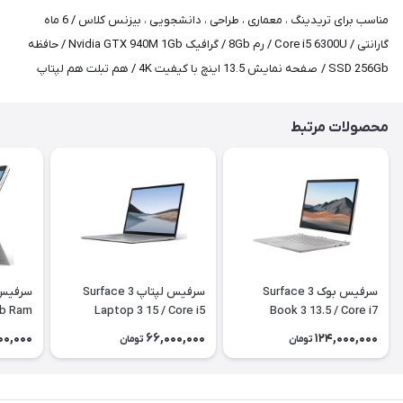
مناسب برای تریدینگ ، معماری ، طراحی ، دانشجویی ، بیزنس کلاس / 6 ماه
گارانتی / Core i5 6300U / رم 8Gb / گرافیک Nvidia GTX 940M 1Gb / حافظه
SSD 256Gb / صفحه نمایش 13.5 اینچ با کیفیت 4K / هم تبلت هم لپتاپ
محصولات مرتبط
سرفیس بوک 3 Surface
سرفیس لپتاپ 3 Surface
Gb Ram
Laptop 3 15 / Core i5
Book 3 13.5 / Core i7
1065G7 / 32Gb / 1tb / 4Gb
1035G7 / 8Gb / 256Gb
/ SSD LTE
000,000
66,000,000
124,000,000
تومان
تومان