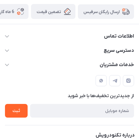
تضمین قیمت
6 ماه گارانتی تعویض
ارسال رایگان سرفیس
اطلاعات تماس
دسترسی سریع
021-91301521
حساب کاربری
info@technodarvish.com
خدمات مشتریان
مجله فروشگاه
خیابان فاطمی ، بعد از کاج ، پلاک 103
شرایط گارانتی
لیست محصولات
حریم خصوصی
درباره ما
از جدید‌ترین تخفیف‌ها با‌ خبر شوید
تماس با ما
ثبت
درباره تکنودرویش