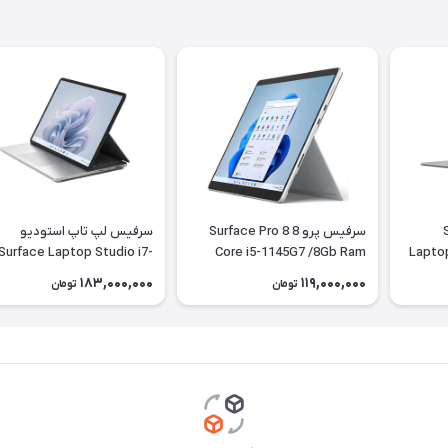
Su
سرفیس پرو 8 Surface Pro 8
سرفیس لپ تاپ استودیو
Surface Laptop Studio i7-
Core i5-1145G7 /8Gb Ram
Laptop 3 15 / Core 
/256Gb SSD LTE + کیبورد
1370H / 16Gb RAM / 512Gb
183,000,000
119,000,000
تومان
تومان
SSD / 4Gb