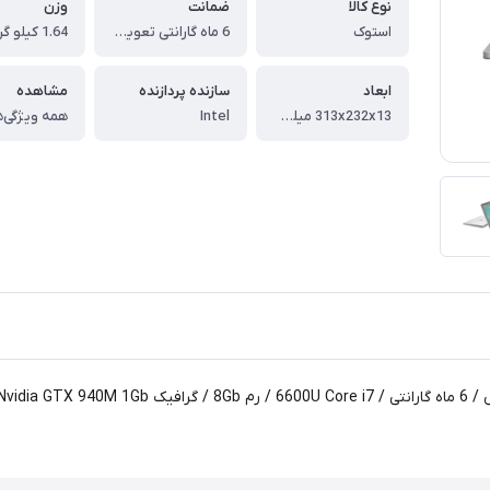
نوع کالا
ضمانت
وزن
استوک
6 ماه گارانتی تعویض
1.64 کیلو گرم
ابعاد
سازنده پردازنده
مشاهده
313x232x13 میلی‌متر
Intel
همه ویژگی‌ه