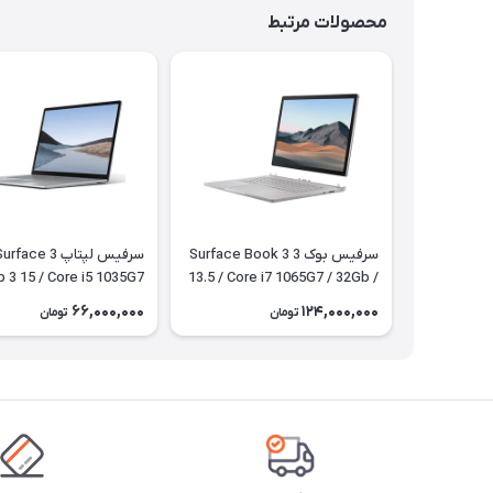
محصولات مرتبط
سرفیس بوک 3 Surface Book 3
سرفیس لپتاپ 3 rface
i5 1035G7
13.5 / Core i7 1065G7 / 32Gb /
/ 8Gb / 256Gb
1tb / 4Gb
66,000,000
124,000,000
تومان
تومان