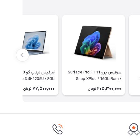
سرفیس پرو 11 Surface Pro 11
سرفیس لپتاپ گو 3 Surface
Laptop Go 3 i5-1235U / 8Gb
Snap XPlus / 16Gb Ram /
1
512Gb SSD + کیبورد
Ram / 256Gb SSD
77,500,000
205,300,000
تومان
تومان