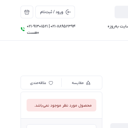
ورود / ثبت‌نام
021-91301521 | 021-88952394 ⠀⠀⠀⠀⠀⠀⠀⠀⠀⠀⠀«تمامی قیمت‌ها و موجودی سایت به‌روز
هست»
مقایسه
علاقه‌مندی
محصول مورد نظر موجود نمی‌باشد.