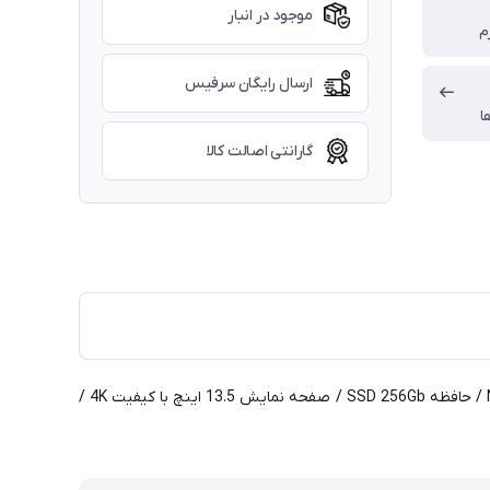
موجود در انبار
ارسال رایگان سرفیس
ا
گارانتی اصالت کالا
مناسب برای تریدینگ ، معماری ، طراحی ، دانشجویی ، بیزنس کلاس / 6 ماه گارانتی / 6600U Core i7 / رم 8Gb / گرافیک Nvidia GTX 940M 1Gb / حافظه SSD 256Gb / صفحه نمایش 13.5 اینچ با کیفیت 4K /