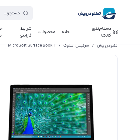
دسته‌بندی
شرایط
حر
خانه
محصولات
کالاها
گارانتی
خ
تکنودرویش
/
سرفیس استوک
/
MicroSoft Surface Book 1