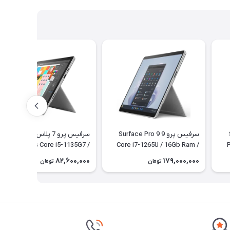
S
سرفیس پرو 9 Surface Pro 9
سرفیس پرو 7 پلاس Surface
Pro 7 Plus Core i5-1135G7 /
Core i7-1265U / 16Gb Ram /
P
512Gb SSD + کیبورد
8Gb Ram/ 256Gb SSD LTE +
82,600,000
179,000,000
تومان
تومان
کیبورد