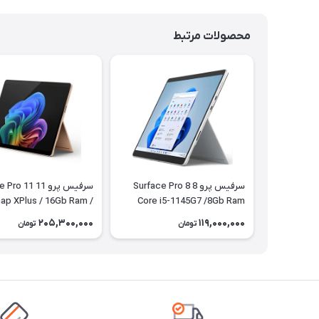
محصولات مرتبط
سرفیس پرو 8 Surface Pro 8
سرفیس پرو 11 11
ap XPlus / 16Gb Ram /
Core i5-1145G7 /8Gb Ram
/256Gb SSD LTE + کیبورد
512Gb SSD + کیبورد
205,300,000
119,000,000
تومان
تومان