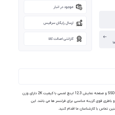
موجود در انبار
ارسال رایگان سرفیس
گارانتی اصالت کالا
ا
«همراه با کیبورد و شارژر اورجینال» ، سرفیس پرو 6 استوک با پردازنده Core i5 8350U، رم 8Gb، گرافیک UHD Graphic 620 Intel، حافظه SSD 256Gb و صفحه نمایش 12.3 اینچ لمسی با کیفیت 2K دارای وزن
نین با وزن کم و باطری قوی گزینه مناسبی برای فرلنسر ها می باشد. این