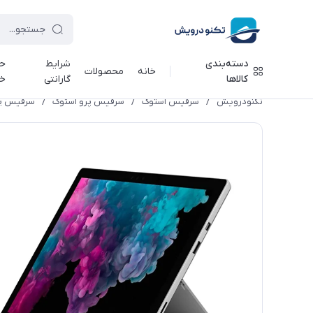
دسته‌بندی
شرایط
حر
خانه
محصولات
کالاها
گارانتی
خ
تکنودرویش
/
سرفیس استوک
/
سرفیس پرو استوک
/
سرفیس پرو 6 Pro 6 Core i5-8350U/8Gb Ram/256Gb SSD