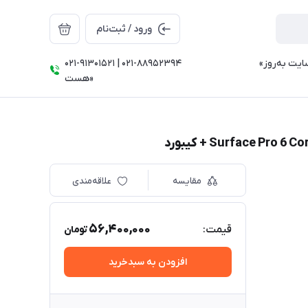
ورود / ثبت‌نام
021-91301521 | 021-88952394 ⠀⠀⠀⠀⠀⠀⠀⠀⠀⠀⠀«تمامی قیمت‌ها و موجودی سایت به‌روز
هست»
مقایسه
علاقه‌مندی
56,400,000
قیمت:
تومان
افزودن به سبدخرید