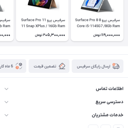
سرفیس پرو 8 Surface Pro 8
سرفیس پرو 11 Surface Pro
Gb Ram
11 Snap XPlus / 16Gb Ram
Core i5-1145G7 /8Gb Ram
/256Gb SSD LTE + کیبورد
/ 512Gb SSD + کیبورد
/256Gb SSD
00,000
205,300,000
119,000,000
تومان
تومان
تضمین قیمت
6 ماه گارانتی تعویض
ارسال رایگان سرفیس
اطلاعات تماس
دسترسی سریع
021-91301521
حساب کاربری
info@technodarvish.com
خدمات مشتریان
مجله فروشگاه
خیابان فاطمی ، بعد از کاج ، پلاک 103
شرایط گارانتی