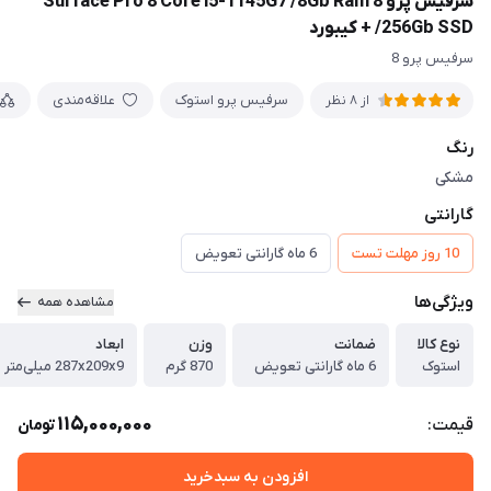
سرفیس پرو 8 Surface Pro 8 Core i5-1145G7 /8Gb Ram
/256Gb SSD + کیبورد
سرفیس پرو 8
سرفیس پرو استوک
علاقه‌مندی
از 8 نظر
رنگ
مشکی
گارانتی
10 روز مهلت تست
6 ماه گارانتی تعویض
ویژگی‌ها
مشاهده همه
نوع کالا
ضمانت
وزن
ابعاد
استوک
6 ماه گارانتی تعویض
870 گرم
287x209x9 میلی‌متر
115,000,000
قیمت:
تومان
افزودن به سبدخرید