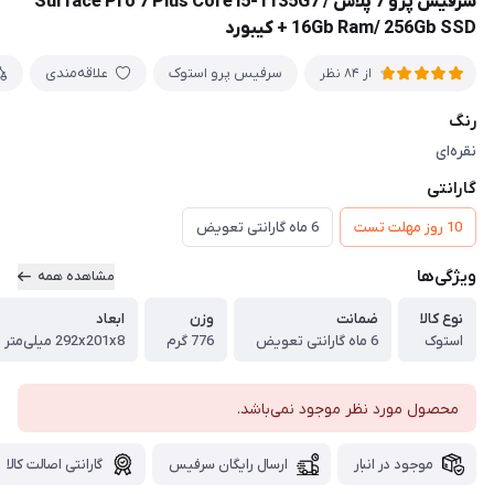
سرفیس پرو 7 پلاس Surface Pro 7 Plus Core i5-1135G7 /
16Gb Ram/ 256Gb SSD + کیبورد
سرفیس پرو استوک
علاقه‌مندی
از 84 نظر
رنگ
نقره‌ای
گارانتی
10 روز مهلت تست
6 ماه گارانتی تعویض
ویژگی‌ها
مشاهده همه
نوع کالا
ضمانت
وزن
ابعاد
استوک
6 ماه گارانتی تعویض
776 گرم
292x201x8 میلی‌متر
محصول مورد نظر موجود نمی‌باشد.
موجود در انبار
ارسال رایگان سرفیس
گارانتی اصالت کالا