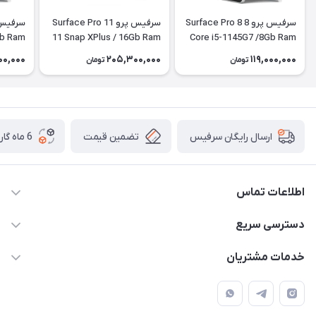
سرفیس پرو 8 Surface Pro 8
سرفیس پرو 11 Surface Pro
Gb Ram
11 Snap XPlus / 16Gb Ram
Core i5-1145G7 /8Gb Ram
/256Gb SSD LTE + کیبورد
/ 512Gb SSD + کیبورد
/256Gb SSD
00,000
205,300,000
119,000,000
تومان
تومان
تضمین قیمت
6 ماه گارانتی تعویض
ارسال رایگان سرفیس
اطلاعات تماس
دسترسی سریع
021-91301521
حساب کاربری
info@technodarvish.com
خدمات مشتریان
مجله فروشگاه
خیابان فاطمی ، بعد از کاج ، پلاک 103
شرایط گارانتی
لیست محصولات
حریم خصوصی